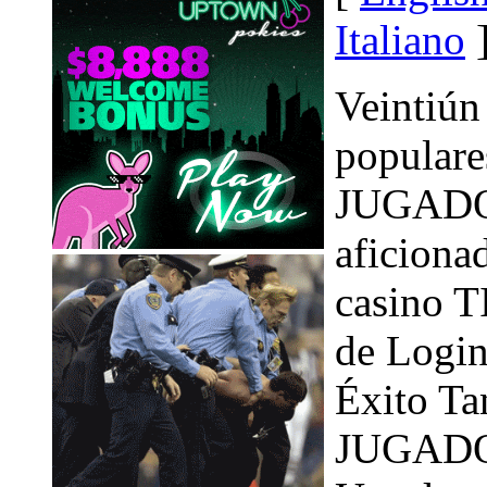
Italiano
Veintiún
populare
JUGADOR
aficion
casino 
de Login
Éxito Ta
JUGADOR