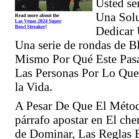
Usted se
Una Solu
Read more about the
Las Vegas 2024 Super
Bowl Streaker
!
Dedicar
Una serie de rondas de B
Mismo Por Qué Este Pasa
Las Personas Por Lo Que 
la Vida.
A Pesar De Que El Método
párrafo apostar en El ch
de Dominar, Las Reglas B