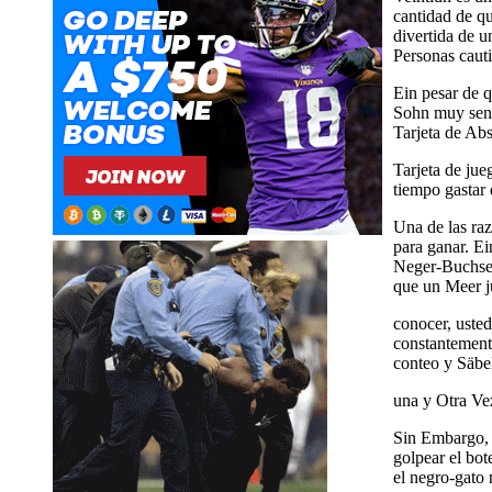
cantidad de qu
divertida de u
Personas cauti
Ein pesar de q
Sohn muy senci
Tarjeta de Abs
Tarjeta de jue
tiempo gastar
Una de las raz
para ganar. Ei
Neger-Buchse 
que un Meer j
conocer, uste
constantement
conteo y Säbe
una y Otra Ve
Sin Embargo, 
golpear el bot
el negro-gato 