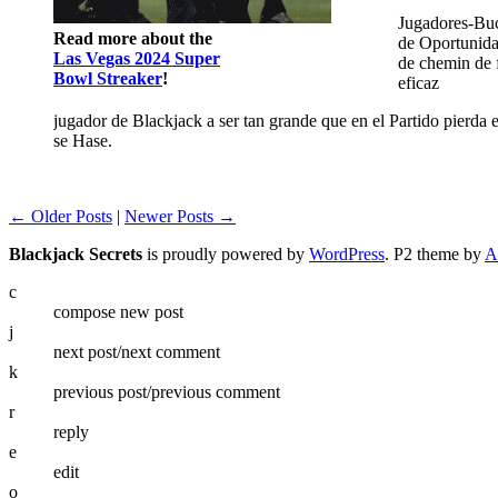
Jugadores-Buc
Read more about the
de Oportunida
Las Vegas 2024 Super
de chemin de 
Bowl Streaker
!
eficaz
jugador de Blackjack a ser tan grande que en el Partido pierda 
se Hase.
← Older Posts
|
Newer Posts →
Blackjack Secrets
is proudly powered by
WordPress
. P2 theme by
A
c
compose new post
j
next post/next comment
k
previous post/previous comment
r
reply
e
edit
o