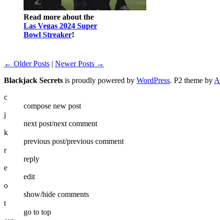
Read more about the
Las Vegas 2024 Super
Bowl Streaker
!
← Older Posts
|
Newer Posts →
Blackjack Secrets
is proudly powered by
WordPress
. P2 theme by
A
c
compose new post
j
next post/next comment
k
previous post/previous comment
r
reply
e
edit
o
show/hide comments
t
go to top