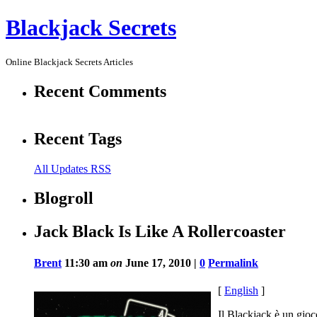
Blackjack Secrets
Online Blackjack Secrets Articles
Recent Comments
Recent Tags
All Updates RSS
Blogroll
Jack Black Is Like A Rollercoaster
Brent
11:30 am
on
June 17, 2010 |
0
Permalink
[
English
]
Il Blackjack è un gioc