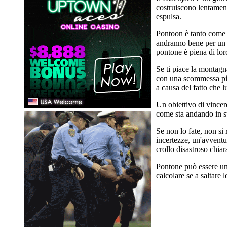
costruiscono lentamente
espulsa.
Pontoon è tanto come u
andranno bene per un p
pontone è piena di lor
Se ti piace la montagna
con una scommessa più 
a causa del fatto che 
Un obiettivo di vincer
come sta andando in su
Se non lo fate, non si
incertezze, un'avventu
crollo disastroso chiar
Pontone può essere un 
calcolare se a saltare 