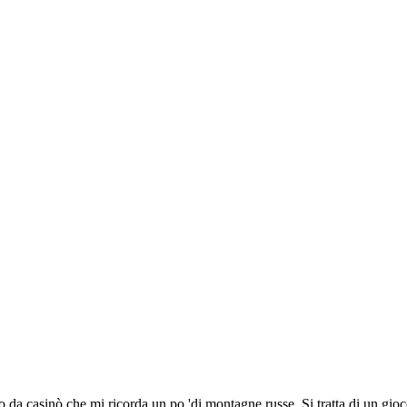
o da casinò che mi ricorda un po 'di montagne russe. Si tratta di un gi