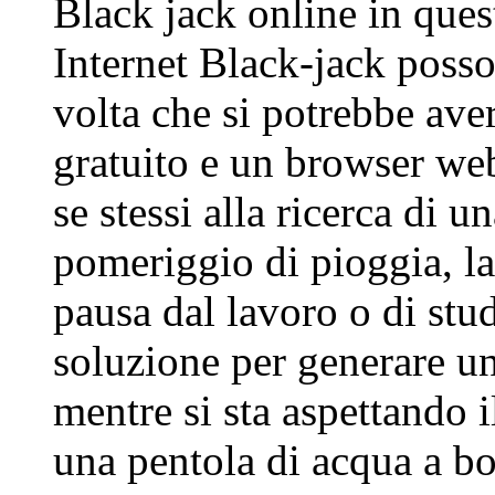
Black jack online in ques
Internet Black-jack posso
volta che si potrebbe ave
gratuito e un browser web
se stessi alla ricerca di u
pomeriggio di pioggia, la
pausa dal lavoro o di stu
soluzione per generare un
mentre si sta aspettando i
una pentola di acqua a bol