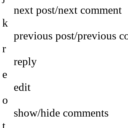
next post/next comment
k
previous post/previous 
r
reply
e
edit
o
show/hide comments
t