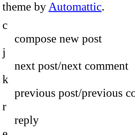
theme by
Automattic
.
c
compose new post
j
next post/next comment
k
previous post/previous 
r
reply
e