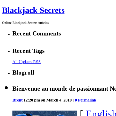
Blackjack Secrets
Online Blackjack Secrets Articles
Recent Comments
Recent Tags
All Updates RSS
Blogroll
Bienvenue au monde de passionnant Ne
Brent
12:20 pm
on
March 4, 2010 |
0
Permalink
[
Englis